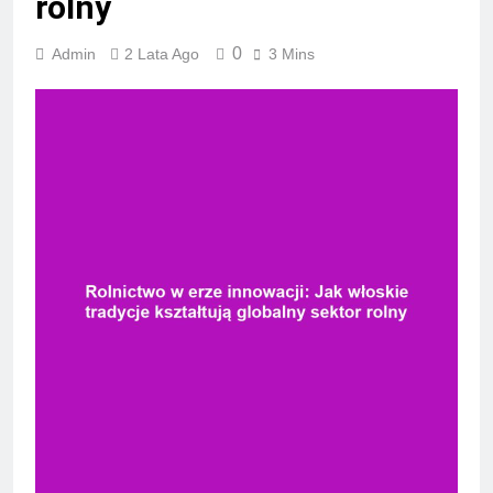
rolny
0
Admin
2 Lata Ago
3 Mins