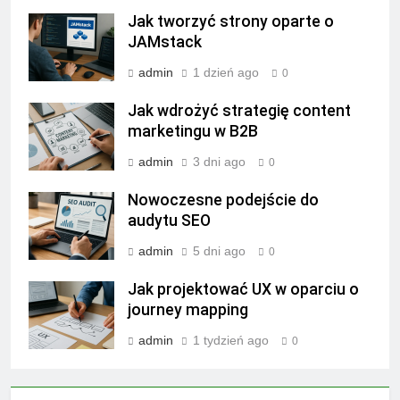
Jak tworzyć strony oparte o
JAMstack
admin
1 dzień ago
0
Jak wdrożyć strategię content
marketingu w B2B
admin
3 dni ago
0
Nowoczesne podejście do
audytu SEO
admin
5 dni ago
0
Jak projektować UX w oparciu o
journey mapping
admin
1 tydzień ago
0