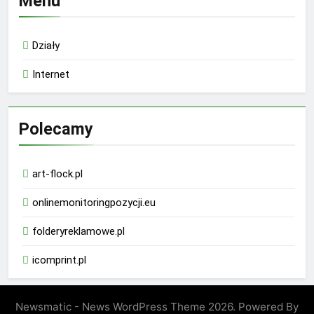
Menu
Działy
Internet
Polecamy
art-flock.pl
onlinemonitoringpozycji.eu
folderyreklamowe.pl
icomprint.pl
Newsmatic - News WordPress Theme 2026. Powered By