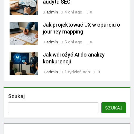
audytu SEO
admin
4 dni ago
0
Jak projektować UX w oparciu o
journey mapping
admin
6 dni ago
0
Jak wdrożyć AI do analizy
konkurencji
admin
1 tydzień ago
0
Szukaj
SZUKAJ