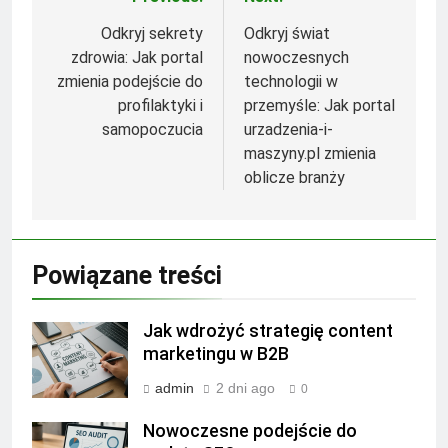
Nawigacja
wpisu
Odkryj sekrety
Odkryj świat
zdrowia: Jak portal
nowoczesnych
zmienia podejście do
technologii w
profilaktyki i
przemyśle: Jak portal
samopoczucia
urzadzenia-i-
maszyny.pl zmienia
oblicze branży
Powiązane treści
Jak wdrożyć strategię content
marketingu w B2B
admin
2 dni ago
0
Nowoczesne podejście do