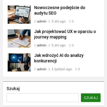
Nowoczesne podejście do
audytu SEO
admin
3 dni ago
0
Jak projektować UX w oparciu o
journey mapping
admin
5 dni ago
0
Jak wdrożyć AI do analizy
konkurencji
admin
1 tydzień ago
0
Szukaj
SZUKAJ