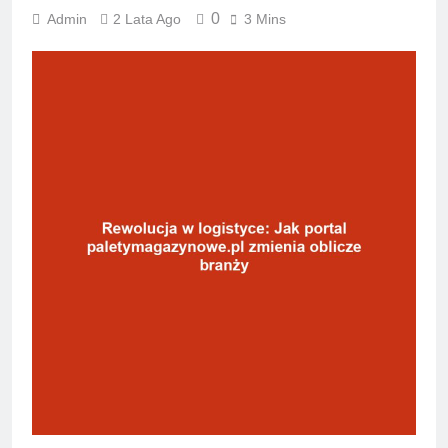
0
Admin
2 Lata Ago
3 Mins