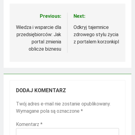
Previous:
Next:
Nawigacja
wpisu
Wiedza i wsparcie dla
Odkryj tajemnice
przedsiębiorców: Jak
zdrowego stylu życia
portal zmienia
z portalem korzonkipl
oblicze biznesu
DODAJ KOMENTARZ
Twój adres e-mail nie zostanie opublikowany.
Wymagane pola są oznaczone
*
Komentarz
*