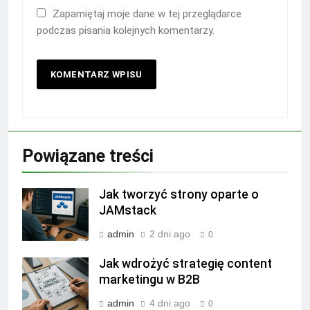
Zapamiętaj moje dane w tej przeglądarce
podczas pisania kolejnych komentarzy.
Powiązane treści
Jak tworzyć strony oparte o
JAMstack
admin
2 dni ago
0
Jak wdrożyć strategię content
marketingu w B2B
admin
4 dni ago
0