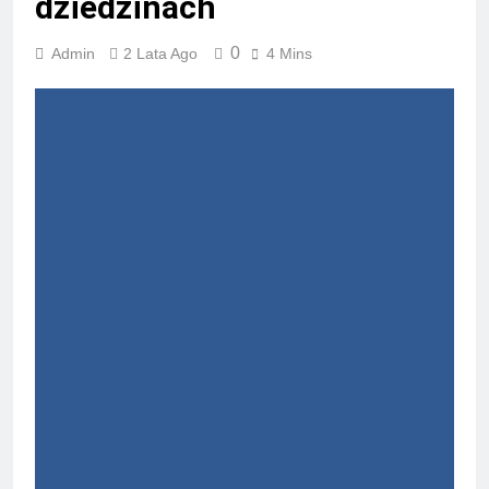
dziedzinach
0
Admin
2 Lata Ago
4 Mins