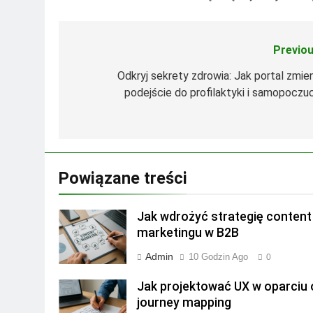
Previou
Nawigacja
wpisu
Odkryj sekrety zdrowia: Jak portal zmien
podejście do profilaktyki i samopoczuc
Powiązane treści
Jak wdrożyć strategię content
marketingu w B2B
Admin
10 Godzin Ago
0
Jak projektować UX w oparciu 
journey mapping