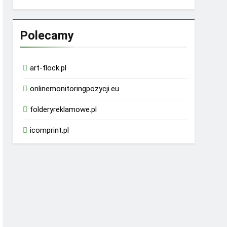
Polecamy
art-flock.pl
onlinemonitoringpozycji.eu
folderyreklamowe.pl
icomprint.pl