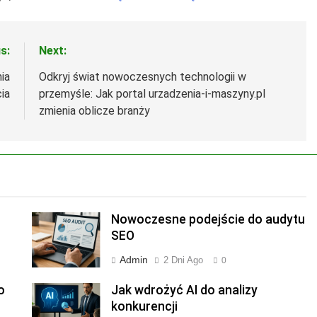
s:
Next:
ia
Odkryj świat nowoczesnych technologii w
ia
przemyśle: Jak portal urzadzenia-i-maszyny.pl
zmienia oblicze branży
Nowoczesne podejście do audytu
SEO
Admin
2 Dni Ago
0
o
Jak wdrożyć AI do analizy
konkurencji