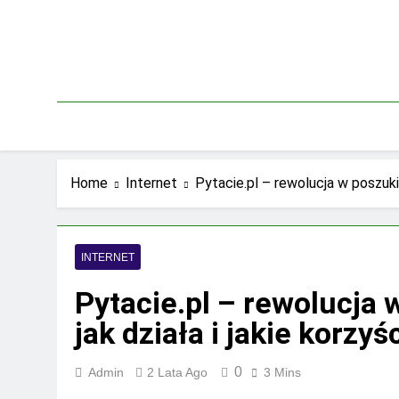
Skip
to
content
Home
Internet
Pytacie.pl – rewolucja w poszuki
INTERNET
Pytacie.pl – rewolucja
jak działa i jakie korz
0
Admin
2 Lata Ago
3 Mins