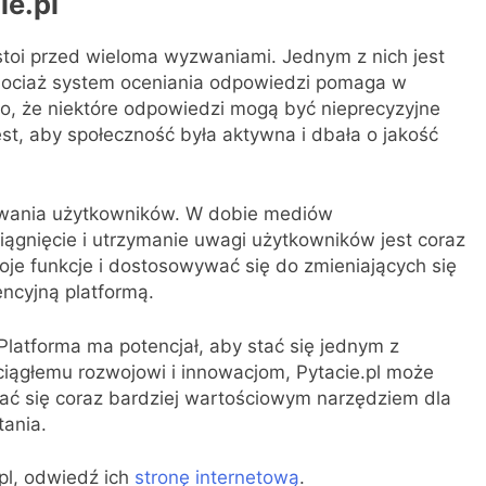
ie.pl
 stoi przed wieloma wyzwaniami. Jednym z nich jest
Chociaż system oceniania odpowiedzi pomaga w
yko, że niektóre odpowiedzi mogą być nieprecyzyjne
t, aby społeczność była aktywna i dbała o jakość
wania użytkowników. W dobie mediów
ciągnięcie i utrzymanie uwagi użytkowników jest coraz
swoje funkcje i dostosowywać się do zmieniających się
ncyjną platformą.
 Platforma ma potencjał, aby stać się jednym z
 ciągłemu rozwojowi i innowacjom, Pytacie.pl może
wać się coraz bardziej wartościowym narzędziem dla
ania.
.pl, odwiedź ich
stronę internetową
.