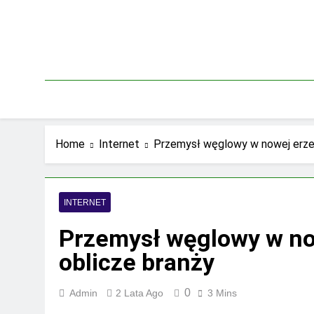
Skip
to
content
Home
Internet
Przemysł węglowy w nowej erze: 
INTERNET
Przemysł węglowy w now
oblicze branży
0
Admin
2 Lata Ago
3 Mins