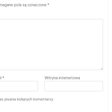
agane pola są oznaczone
*
il
*
Witryna internetowa
s pisania kolejnych komentarzy.