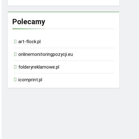
Polecamy
art-flock.pl
onlinemonitoringpozycji.eu
folderyreklamowe.pl
icomprint.pl