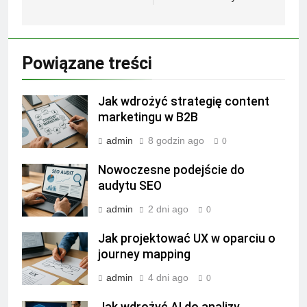
Powiązane treści
Jak wdrożyć strategię content
marketingu w B2B
admin
8 godzin ago
0
Nowoczesne podejście do
audytu SEO
admin
2 dni ago
0
Jak projektować UX w oparciu o
journey mapping
admin
4 dni ago
0