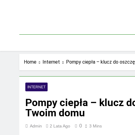
Skip
to
content
Home
Internet
Pompy ciepła – klucz do oszczę
INTERNET
Pompy ciepła – klucz do
Twoim domu
0
Admin
2 Lata Ago
3 Mins