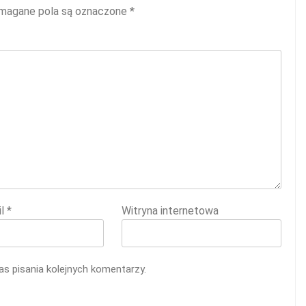
agane pola są oznaczone
*
il
*
Witryna internetowa
s pisania kolejnych komentarzy.