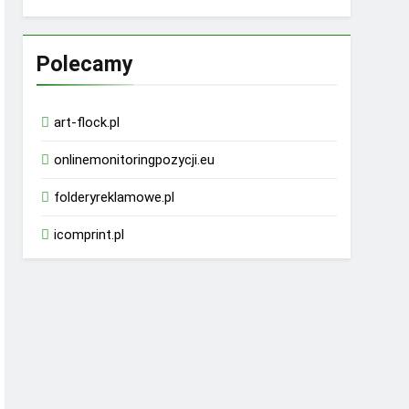
Polecamy
art-flock.pl
onlinemonitoringpozycji.eu
folderyreklamowe.pl
icomprint.pl