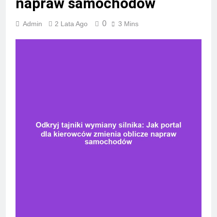
napraw samochodów
0
Admin
2 Lata Ago
3 Mins