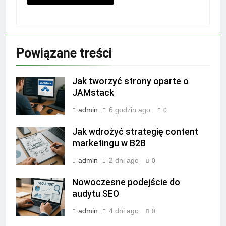
Powiązane treści
Jak tworzyć strony oparte o
JAMstack
admin
6 godzin ago
0
Jak wdrożyć strategię content
marketingu w B2B
admin
2 dni ago
0
Nowoczesne podejście do
audytu SEO
admin
4 dni ago
0