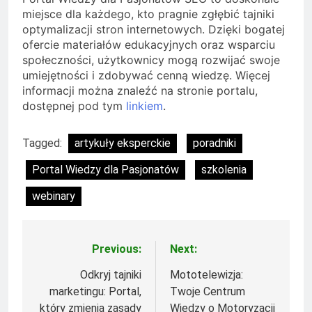
miejsce dla każdego, kto pragnie zgłębić tajniki
optymalizacji stron internetowych. Dzięki bogatej
ofercie materiałów edukacyjnych oraz wsparciu
społeczności, użytkownicy mogą rozwijać swoje
umiejętności i zdobywać cenną wiedzę. Więcej
informacji można znaleźć na stronie portalu,
dostępnej pod tym
linkiem
.
Tagged:
artykuły eksperckie
poradniki
Portal Wiedzy dla Pasjonatów
szkolenia
webinary
Previous:
Next:
Nawigacja
wpisu
Odkryj tajniki
Mototelewizja:
marketingu: Portal,
Twoje Centrum
który zmienia zasady
Wiedzy o Motoryzacji