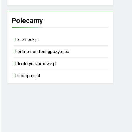
Polecamy
art-flock.pl
onlinemonitoringpozycji.eu
folderyreklamowe.pl
icomprint.pl