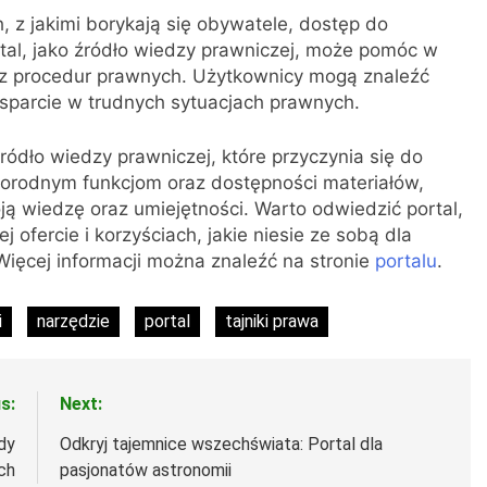
, z jakimi borykają się obywatele, dostęp do
ortal, jako źródło wiedzy prawniczej, może pomóc w
z procedur prawnych. Użytkownicy mogą znaleźć
sparcie w trudnych sytuacjach prawnych.
ódło wiedzy prawniczej, które przyczynia się do
óżnorodnym funkcjom oraz dostępności materiałów,
ą wiedzę oraz umiejętności. Warto odwiedzić portal,
 ofercie i korzyściach, jakie niesie ze sobą dla
 Więcej informacji można znaleźć na stronie
portalu
.
i
narzędzie
portal
tajniki prawa
s:
Next:
dy
Odkryj tajemnice wszechświata: Portal dla
ch
pasjonatów astronomii