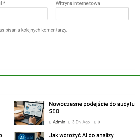
il
*
Witryna internetowa
s pisania kolejnych komentarzy.
Nowoczesne podejście do audytu
SEO
Admin
3 Dni Ago
0
o
Jak wdrożyć AI do analizy