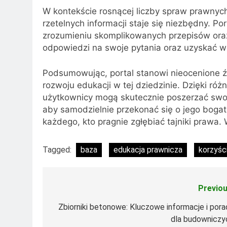
W kontekście rosnącej liczby spraw prawnych
rzetelnych informacji staje się niezbędny. P
zrozumieniu skomplikowanych przepisów ora
odpowiedzi na swoje pytania oraz uzyskać w
Podsumowując, portal stanowi nieocenione źr
rozwoju edukacji w tej dziedzinie. Dzięki r
użytkownicy mogą skutecznie poszerzać swoj
aby samodzielnie przekonać się o jego bogatej
każdego, kto pragnie zgłębiać tajniki prawa.
Tagged:
baza
edukacja prawnicza
korzyśc
Previou
Nawigacja
wpisu
Zbiorniki betonowe: Kluczowe informacje i pora
dla budowniczy