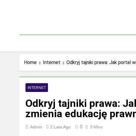
Skip
to
content
Home
Internet
Odkryj tajniki prawa: Jak portal
INTERNET
Odkryj tajniki prawa: J
zmienia edukację praw
0
Admin
2 Lata Ago
3 Mins