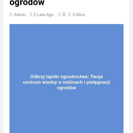
ogrodów
0
Admin
2 Lata Ago
3 Mins