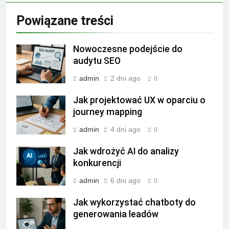
Powiązane treści
Nowoczesne podejście do
audytu SEO
admin
2 dni ago
0
Jak projektować UX w oparciu o
journey mapping
admin
4 dni ago
0
Jak wdrożyć AI do analizy
konkurencji
admin
6 dni ago
0
Jak wykorzystać chatboty do
generowania leadów