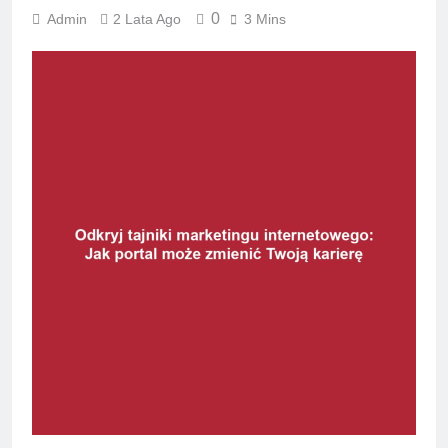
0
Admin
2 Lata Ago
3 Mins