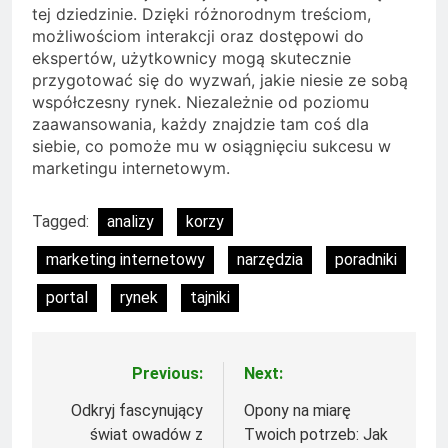
tej dziedzinie. Dzięki różnorodnym treściom,
możliwościom interakcji oraz dostępowi do
ekspertów, użytkownicy mogą skutecznie
przygotować się do wyzwań, jakie niesie ze sobą
współczesny rynek. Niezależnie od poziomu
zaawansowania, każdy znajdzie tam coś dla
siebie, co pomoże mu w osiągnięciu sukcesu w
marketingu internetowym.
Tagged:
analizy
korzy
marketing internetowy
narzędzia
poradniki
portal
rynek
tajniki
Previous:
Next:
Nawigacja
wpisu
Odkryj fascynujący
Opony na miarę
świat owadów z
Twoich potrzeb: Jak