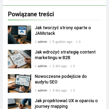
Powiązane treści
Jak tworzyć strony oparte o
JAMstack
admin
5 godzin ago
0
Jak wdrożyć strategię content
marketingu w B2B
admin
2 dni ago
0
Nowoczesne podejście do
audytu SEO
admin
4 dni ago
0
Jak projektować UX w oparciu o
journey mapping