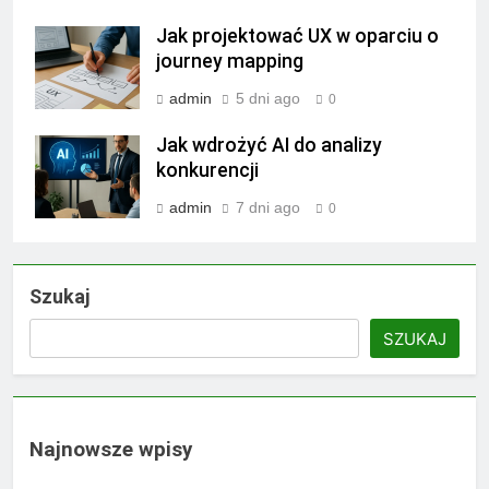
Jak projektować UX w oparciu o
journey mapping
admin
5 dni ago
0
Jak wdrożyć AI do analizy
konkurencji
admin
7 dni ago
0
Szukaj
SZUKAJ
Najnowsze wpisy