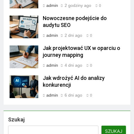
admin
2 godziny ago
0
Nowoczesne podejście do
audytu SEO
admin
2 dni ago
0
Jak projektować UX w oparciu o
journey mapping
admin
4 dni ago
0
Jak wdrożyć AI do analizy
konkurencji
admin
6 dni ago
0
Szukaj
SZUKAJ