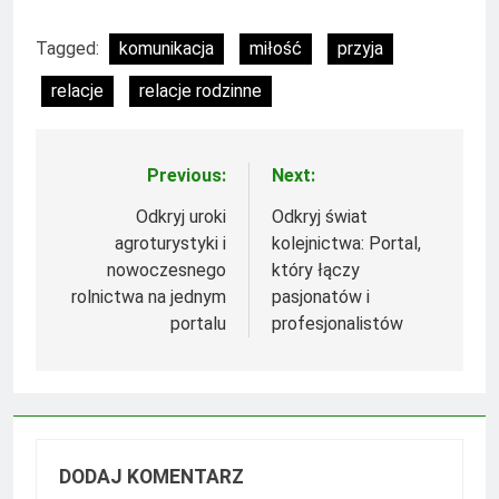
Tagged:
komunikacja
miłość
przyja
relacje
relacje rodzinne
Previous:
Next:
Nawigacja
wpisu
Odkryj uroki
Odkryj świat
agroturystyki i
kolejnictwa: Portal,
nowoczesnego
który łączy
rolnictwa na jednym
pasjonatów i
portalu
profesjonalistów
DODAJ KOMENTARZ