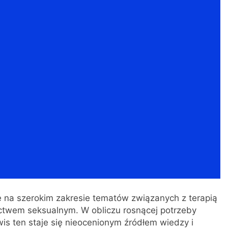
się na szerokim zakresie tematów związanych z terapią
ctwem seksualnym. W obliczu rosnącej potrzeby
wis ten staje się nieocenionym źródłem wiedzy i