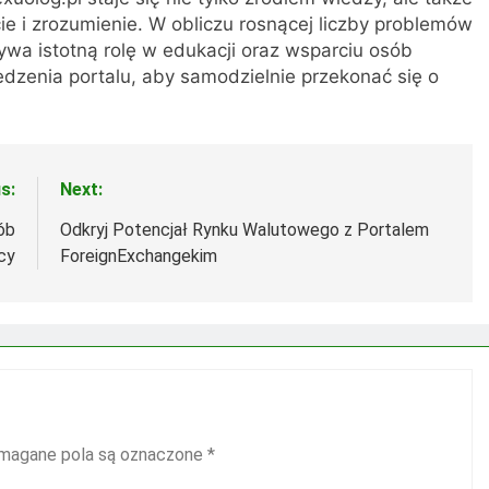
ie i zrozumienie. W obliczu rosnącej liczby problemów
ywa istotną rolę w edukacji oraz wsparciu osób
zenia portalu, aby samodzielnie przekonać się o
s:
Next:
ób
Odkryj Potencjał Rynku Walutowego z Portalem
cy
ForeignExchangekim
agane pola są oznaczone
*