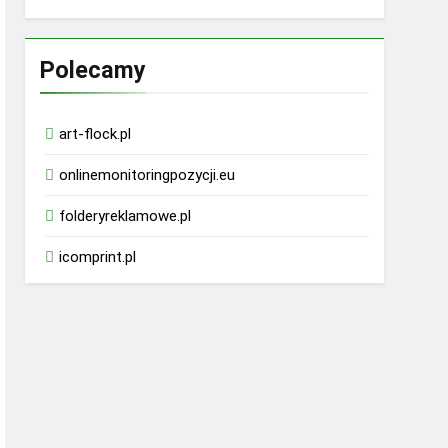
Polecamy
art-flock.pl
onlinemonitoringpozycji.eu
folderyreklamowe.pl
icomprint.pl