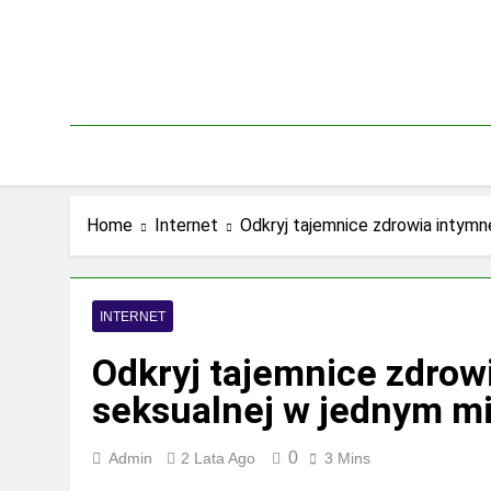
Skip
to
content
Home
Internet
Odkryj tajemnice zdrowia intymne
INTERNET
Odkryj tajemnice zdrowi
seksualnej w jednym m
0
Admin
2 Lata Ago
3 Mins