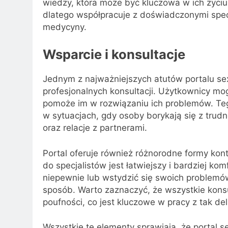
wiedzy, która może być kluczowa w ich życiu 
dlatego współpracuje z doświadczonymi specja
medycyny.
Wsparcie i konsultacje
Jednym z najważniejszych atutów portalu sex
profesjonalnych konsultacji. Użytkownicy mo
pomoże im w rozwiązaniu ich problemów. Tego
w sytuacjach, gdy osoby borykają się z trud
oraz relacje z partnerami.
Portal oferuje również różnorodne formy kont
do specjalistów jest łatwiejszy i bardziej ko
niepewnie lub wstydzić się swoich problem
sposób. Warto zaznaczyć, że wszystkie kons
poufności, co jest kluczowe w pracy z tak de
Wszystkie te elementy sprawiają, że portal se