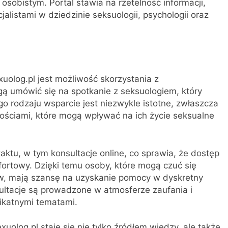
osobistym. Portal stawia na rzetelność informacji,
listami w dziedzinie seksuologii, psychologii oraz
uolog.pl jest możliwość skorzystania z
gą umówić się na spotkanie z seksuologiem, który
 rodzaju wsparcie jest niezwykle istotne, zwłaszcza
nościami, które mogą wpływać na ich życie seksualne
aktu, w tym konsultacje online, co sprawia, że dostęp
mfortowy. Dzięki temu osoby, które mogą czuć się
ów, mają szansę na uzyskanie pomocy w dyskretny
ultacje są prowadzone w atmosferze zaufania i
likatnymi tematami.
xuolog.pl staje się nie tylko źródłem wiedzy, ale także