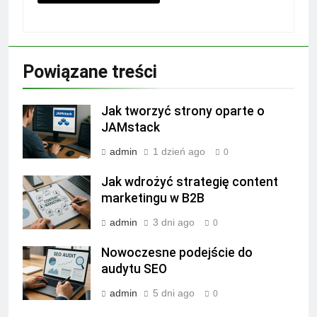
Powiązane treści
Jak tworzyć strony oparte o
JAMstack
admin
1 dzień ago
0
Jak wdrożyć strategię content
marketingu w B2B
admin
3 dni ago
0
Nowoczesne podejście do
audytu SEO
admin
5 dni ago
0