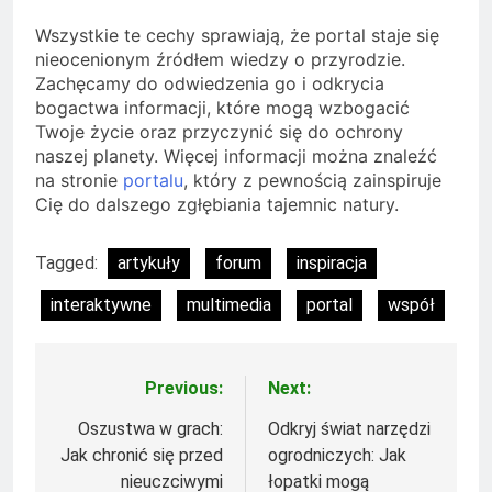
Wszystkie te cechy sprawiają, że portal staje się
nieocenionym źródłem wiedzy o przyrodzie.
Zachęcamy do odwiedzenia go i odkrycia
bogactwa informacji, które mogą wzbogacić
Twoje życie oraz przyczynić się do ochrony
naszej planety. Więcej informacji można znaleźć
na stronie
portalu
, który z pewnością zainspiruje
Cię do dalszego zgłębiania tajemnic natury.
Tagged:
artykuły
forum
inspiracja
interaktywne
multimedia
portal
współ
Previous:
Next:
Nawigacja
wpisu
Oszustwa w grach:
Odkryj świat narzędzi
Jak chronić się przed
ogrodniczych: Jak
nieuczciwymi
łopatki mogą