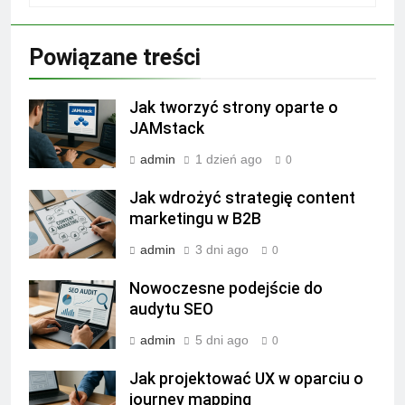
Powiązane treści
Jak tworzyć strony oparte o
JAMstack
admin
1 dzień ago
0
Jak wdrożyć strategię content
marketingu w B2B
admin
3 dni ago
0
Nowoczesne podejście do
audytu SEO
admin
5 dni ago
0
Jak projektować UX w oparciu o
journey mapping