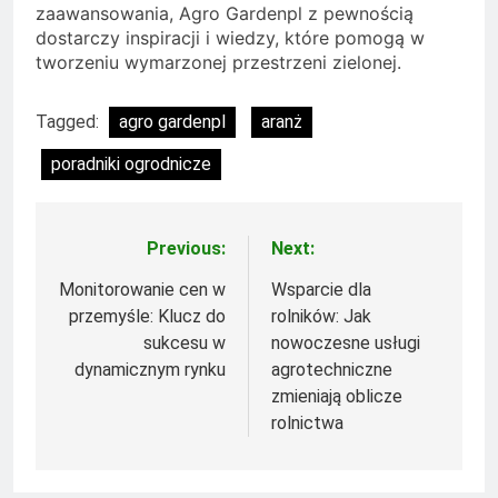
zaawansowania, Agro Gardenpl z pewnością
dostarczy inspiracji i wiedzy, które pomogą w
tworzeniu wymarzonej przestrzeni zielonej.
Tagged:
agro gardenpl
aranż
poradniki ogrodnicze
Previous:
Next:
Nawigacja
wpisu
Monitorowanie cen w
Wsparcie dla
przemyśle: Klucz do
rolników: Jak
sukcesu w
nowoczesne usługi
dynamicznym rynku
agrotechniczne
zmieniają oblicze
rolnictwa