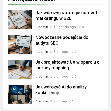
Jak wdrożyć strategię content
marketingu w B2B
admin
19 godzin ago
0
Nowoczesne podejście do
audytu SEO
admin
3 dni ago
0
Jak projektować UX w oparciu o
journey mapping
admin
5 dni ago
0
Jak wdrożyć AI do analizy
konkurencji
admin
7 dni ago
0