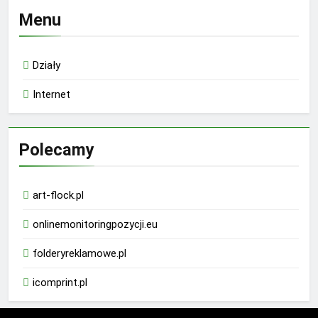
Menu
Działy
Internet
Polecamy
art-flock.pl
onlinemonitoringpozycji.eu
folderyreklamowe.pl
icomprint.pl