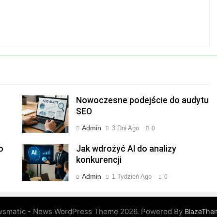
Nowoczesne podejście do audytu
SEO
Admin
3 Dni Ago
0
o
Jak wdrożyć AI do analizy
konkurencji
Admin
1 Tydzień Ago
0
smatic - News WordPress Theme 2026. Powered By
BlazeThe