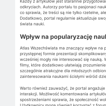
Każdy z artykułów jest starannie przygotowa
odkryciach. Autorzy portalu to pasjonaci nau
co sprawia, że treści są nie tylko rzetelne, 
Dodatkowo, portal regularnie aktualizuje swo
świata nauki.
Wpływ na popularyzację nau
Atlas Wszechświata ma znaczący wpływ na po
przystępnej formie prezentacji skomplikowan
wcześniej mogły nie interesować się nauką. Wi
filmy, które dodatkowo ułatwiają zrozumien
szczególnie atrakcyjne dla młodszych odbior
zainteresowania naukami ścisłymi wśród dziec
Warto również zauważyć, że portal angażuj
interakcji. Możliwość komentowania artykułó
spostrzeżeniami sprawia, że społeczność wok
Użytkownicy mogą również korzystać z foru