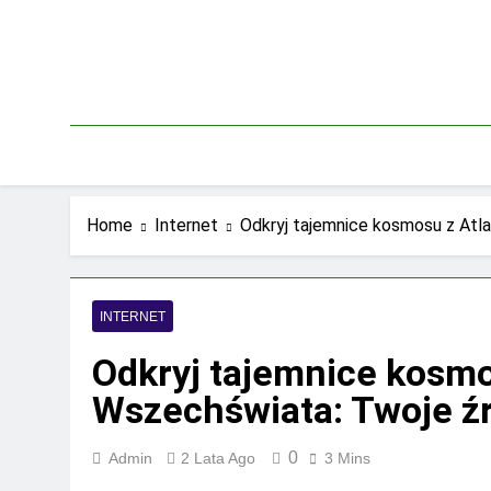
Skip
to
content
Home
Internet
Odkryj tajemnice kosmosu z Atl
INTERNET
Odkryj tajemnice kosm
Wszechświata: Twoje źr
0
Admin
2 Lata Ago
3 Mins