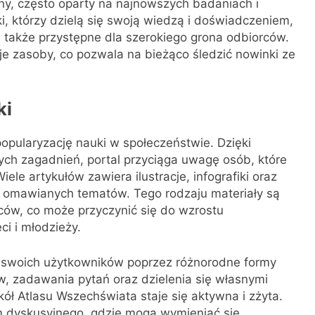
ny, często oparty na najnowszych badaniach i
ki, którzy dzielą się swoją wiedzą i doświadczeniem,
ale także przystępne dla szerokiego grona odbiorców.
je zasoby, co pozwala na bieżąco śledzić nowinki ze
ki
pularyzację nauki w społeczeństwie. Dzięki
ych zagadnień, portal przyciąga uwagę osób, które
ele artykułów zawiera ilustracje, infografiki oraz
ie omawianych tematów. Tego rodzaju materiały są
ców, co może przyczynić się do wzrostu
i i młodzieży.
e swoich użytkowników poprzez różnorodne formy
w, zadawania pytań oraz dzielenia się własnymi
ół Atlasu Wszechświata staje się aktywna i zżyta.
m dyskusyjnego, gdzie mogą wymieniać się