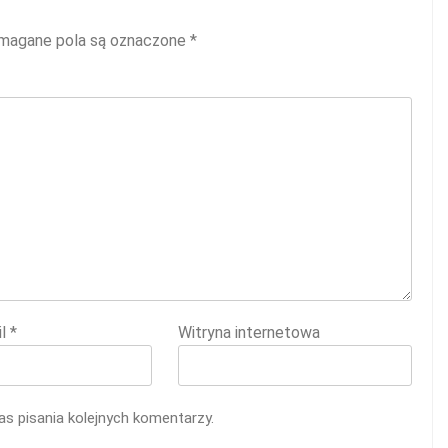
agane pola są oznaczone
*
il
*
Witryna internetowa
s pisania kolejnych komentarzy.