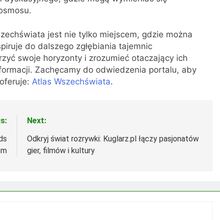
kosmosu.
szechświata jest nie tylko miejscem, gdzie można
spiruje do dalszego zgłębiania tajemnic
rzyć swoje horyzonty i zrozumieć otaczający ich
informacji. Zachęcamy do odwiedzenia portalu, aby
oferuje:
Atlas Wszechświata
.
s:
Next:
ds
Odkryj świat rozrywki: Kuglarz.pl łączy pasjonatów
om
gier, filmów i kultury