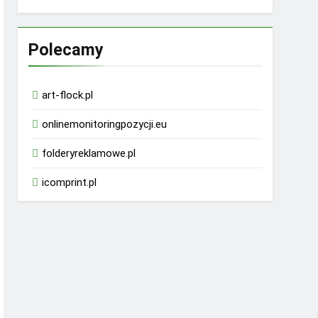
Polecamy
art-flock.pl
onlinemonitoringpozycji.eu
folderyreklamowe.pl
icomprint.pl