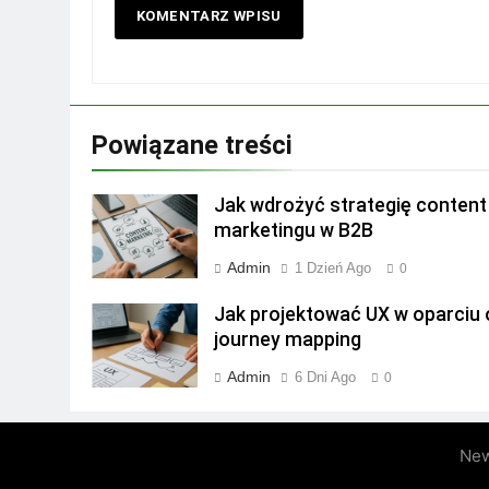
Powiązane treści
Jak wdrożyć strategię content
marketingu w B2B
Admin
1 Dzień Ago
0
Jak projektować UX w oparciu 
journey mapping
Admin
6 Dni Ago
0
New