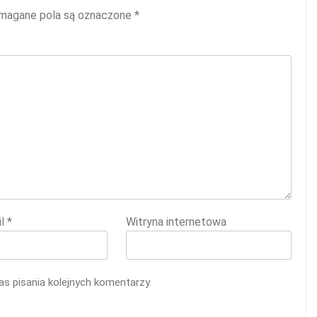
agane pola są oznaczone
*
il
*
Witryna internetowa
s pisania kolejnych komentarzy.