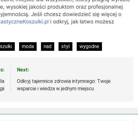
ie, wysokiej jakości produktom oraz profesjonalnej
zyjemnością. Jeśli chcesz dowiedzieć się więcej o
astyczneKoszulki.pl
i odkryj, jak łatwo możesz
szulki
moda
nad
styl
wygodne
s:
Next:
la
Odkryj tajemnice zdrowia intymnego: Twoje
ii
wsparcie i wiedza w jednym miejscu