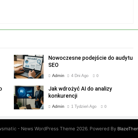
Nowoczesne podejście do audytu
SEO
Admin
4 Dni Ago
0
o
Jak wdrożyć AI do analizy
konkurencji
Admin
1 Tydzień Ago
0
smatic - News WordPress Theme 2026. Powered By
BlazeThe