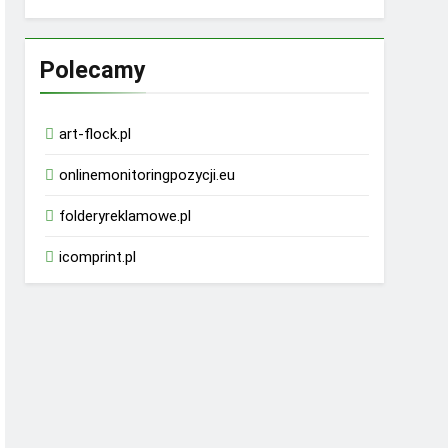
Polecamy
art-flock.pl
onlinemonitoringpozycji.eu
folderyreklamowe.pl
icomprint.pl