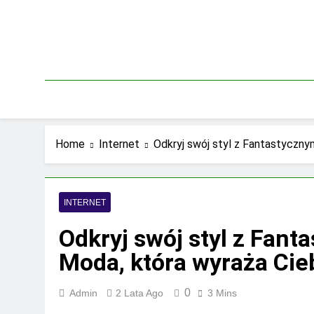
Skip
to
content
Home
Internet
Odkryj swój styl z Fantastyczny
INTERNET
Odkryj swój styl z Fant
Moda, która wyraża Cie
0
Admin
2 Lata Ago
3 Mins