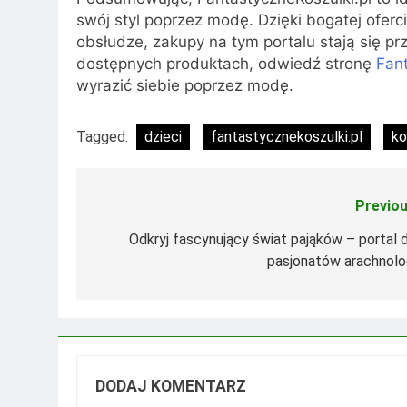
swój styl poprzez modę. Dzięki bogatej oferc
obsłudze, zakupy na tym portalu stają się pr
dostępnych produktach, odwiedź stronę
Fant
wyrazić siebie poprzez modę.
Tagged:
dzieci
fantastycznekoszulki.pl
ko
Previou
Nawigacja
wpisu
Odkryj fascynujący świat pająków – portal d
pasjonatów arachnolog
DODAJ KOMENTARZ