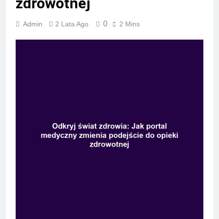
zdrowotnej
0
Admin
2 Lata Ago
2 Mins