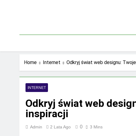
Skip
to
content
Home
Internet
Odkryj świat web designu: Twoje ź
INTERNET
Odkryj świat web design
inspiracji
0
Admin
2 Lata Ago
3 Mins