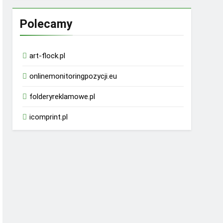
Polecamy
art-flock.pl
onlinemonitoringpozycji.eu
folderyreklamowe.pl
icomprint.pl