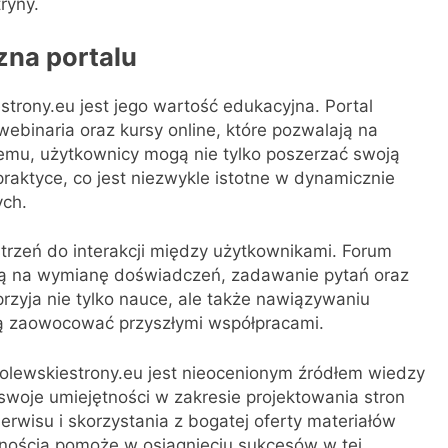
ryny.
zna portalu
trony.eu jest jego wartość edukacyjna. Portal
, webinaria oraz kursy online, które pozwalają na
temu, użytkownicy mogą nie tylko poszerzać swoją
raktyce, co jest niezwykle istotne w dynamicznie
ych.
strzeń do interakcji między użytkownikami. Forum
ją na wymianę doświadczeń, zadawanie pytań oraz
rzyja nie tylko nauce, ale także nawiązywaniu
 zaowocować przyszłymi współpracami.
krolewskiestrony.eu jest nieocenionym źródłem wiedzy
 swoje umiejętności w zakresie projektowania stron
wisu i skorzystania z bogatej oferty materiałów
wnością pomoże w osiągnięciu sukcesów w tej