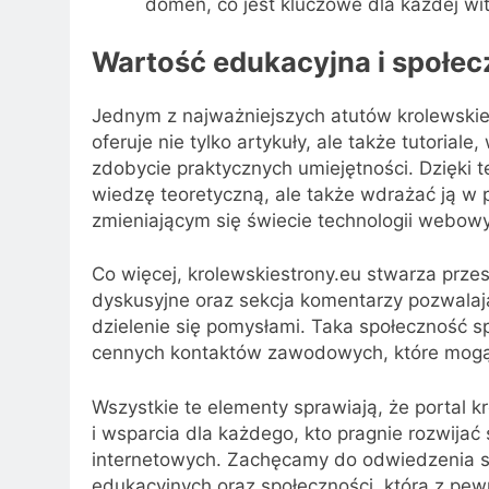
domen, co jest kluczowe dla każdej wit
Wartość edukacyjna i społec
Jednym z najważniejszych atutów krolewskies
oferuje nie tylko artykuły, ale także tutoriale
zdobycie praktycznych umiejętności. Dzięki 
wiedzę teoretyczną, ale także wdrażać ją w p
zmieniającym się świecie technologii webow
Co więcej, krolewskiestrony.eu stwarza prze
dyskusyjne oraz sekcja komentarzy pozwala
dzielenie się pomysłami. Taka społeczność sp
cennych kontaktów zawodowych, które mogą
Wszystkie te elementy sprawiają, że portal 
i wsparcia dla każdego, kto pragnie rozwijać
internetowych. Zachęcamy do odwiedzenia ser
edukacyjnych oraz społeczności, która z pe