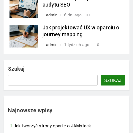
audytu SEO
admin
6 dni ago
0
Jak projektować UX w oparciu o
journey mapping
admin
1 tydzień ago
0
Szukaj
SZUKAJ
Najnowsze wpisy
Jak tworzyć strony oparte o JAMstack