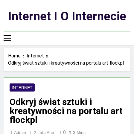
Skip
to
Internet I O Internecie
content
Home
Internet
Odkryj świat sztuki i kreatywności na portalu art flockpl
INTERNET
Odkryj świat sztuki i
kreatywności na portalu art
flockpl
0
Admin
2 Lata Ago
3 Mins