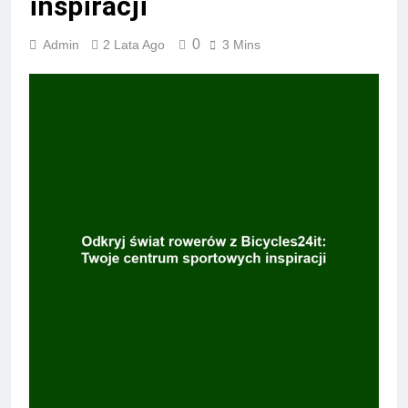
inspiracji
0
Admin
2 Lata Ago
3 Mins