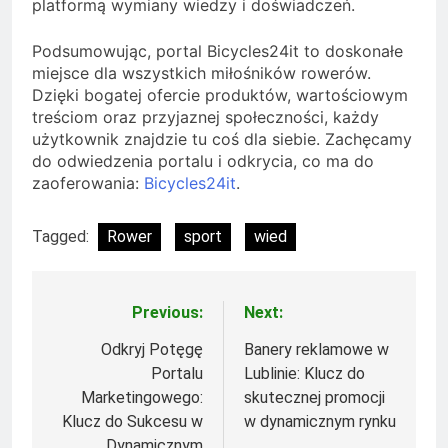
platformą wymiany wiedzy i doświadczeń.
Podsumowując, portal Bicycles24it to doskonałe
miejsce dla wszystkich miłośników rowerów.
Dzięki bogatej ofercie produktów, wartościowym
treściom oraz przyjaznej społeczności, każdy
użytkownik znajdzie tu coś dla siebie. Zachęcamy
do odwiedzenia portalu i odkrycia, co ma do
zaoferowania:
Bicycles24it
.
Tagged:
Rower
sport
wied
Previous:
Next:
Nawigacja
wpisu
Odkryj Potęgę
Banery reklamowe w
Portalu
Lublinie: Klucz do
Marketingowego:
skutecznej promocji
Klucz do Sukcesu w
w dynamicznym rynku
Dynamicznym