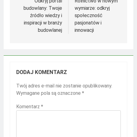
wpisu
Odkryj portal
Rolnictwo w nowym
budowlany: Twoje
wymiarze: odkryj
źródło wiedzy i
społeczność
inspiracji w branży
pasjonatów i
budowlanej
innowacji
DODAJ KOMENTARZ
Twój adres e-mail nie zostanie opublikowany.
Wymagane pola są oznaczone
*
Komentarz
*