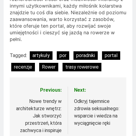
innymi użytkownikami, każdy miłośnik kolarstwa
znajdzie tu coś dla siebie. Niezależnie od poziomu
zaawansowania, warto korzystać z zasobów,
które oferuje ten portal, aby rozwijać swoje
umiejętności i cieszyć się jazdą na rowerze w
pełni.
Tagged:
artykuły
por
poradniki
portal
recenzje
Rower
trasy rowerowe
Previous:
Next:
Nawigacja
wpisu
Nowe trendy w
Odkryj tajemnice
architekturze wnętrz:
zdrowia seksualnego:
Jak stworzyć
wsparcie i wiedza na
przestrzeń, która
wyciągnięcie ręki
zachwyca i inspiruje