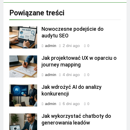
Powiązane treści
Nowoczesne podejście do
audytu SEO
admin
2 dni ago
0
Jak projektować UX w oparciu o
journey mapping
admin
4 dni ago
0
Jak wdrożyć AI do analizy
konkurencji
admin
6 dni ago
0
Jak wykorzystać chatboty do
generowania leadów