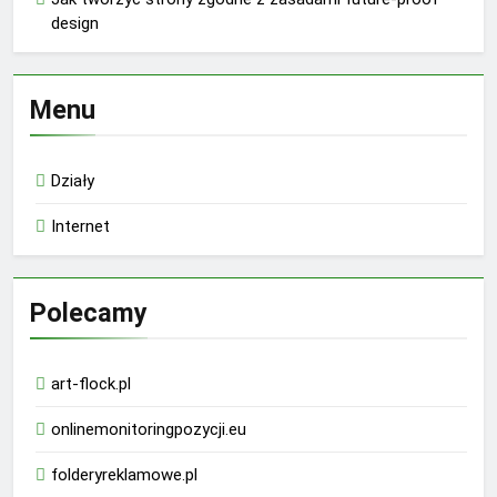
design
Menu
Działy
Internet
Polecamy
art-flock.pl
onlinemonitoringpozycji.eu
folderyreklamowe.pl