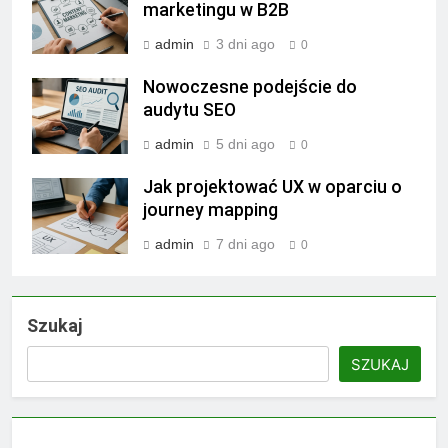
marketingu w B2B
admin
3 dni ago
0
Nowoczesne podejście do
audytu SEO
admin
5 dni ago
0
Jak projektować UX w oparciu o
journey mapping
admin
7 dni ago
0
Szukaj
SZUKAJ