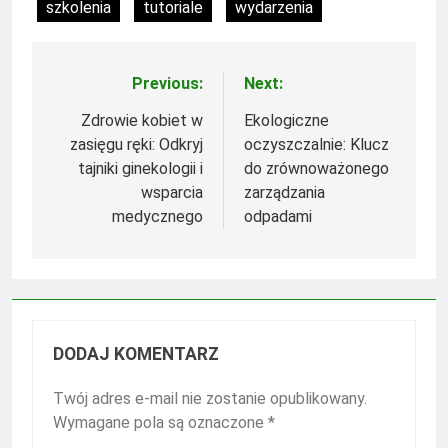
szkolenia
tutoriale
wydarzenia
Previous:
Next:
Nawigacja
wpisu
Zdrowie kobiet w
Ekologiczne
zasięgu ręki: Odkryj
oczyszczalnie: Klucz
tajniki ginekologii i
do zrównoważonego
wsparcia
zarządzania
medycznego
odpadami
DODAJ KOMENTARZ
Twój adres e-mail nie zostanie opublikowany.
Wymagane pola są oznaczone
*