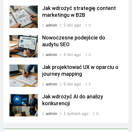
Jak wdrożyć strategię content
marketingu w B2B
admin
2 dni ago
0
Nowoczesne podejście do
audytu SEO
admin
4 dni ago
0
Jak projektować UX w oparciu o
journey mapping
admin
6 dni ago
0
Jak wdrożyć AI do analizy
konkurencji
admin
1 tydzień ago
0