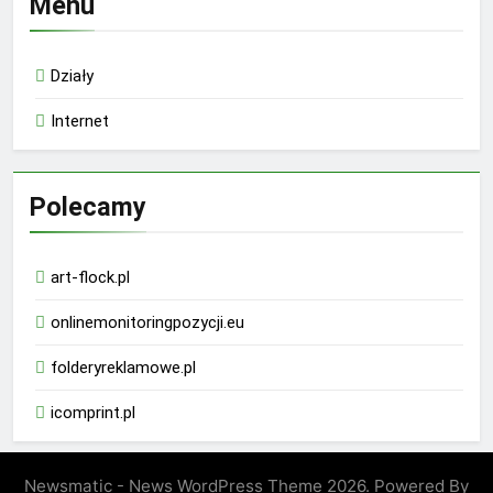
Menu
Działy
Internet
Polecamy
art-flock.pl
onlinemonitoringpozycji.eu
folderyreklamowe.pl
icomprint.pl
Newsmatic - News WordPress Theme 2026. Powered By