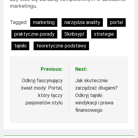
marketingu.
Tagged:
marketing
narzędzia anality
portal
praktyczne porady
Skribsypl
strategie
tajniki
teoretyczne podstawy
Previous:
Next:
Nawigacja
wpisu
Odkryj fascynujący
Jak skutecznie
świat mody: Portal,
zarządzać długami?
który łączy
Odkryj tajniki
pasjonatów stylu
windykacji i prawa
finansowego