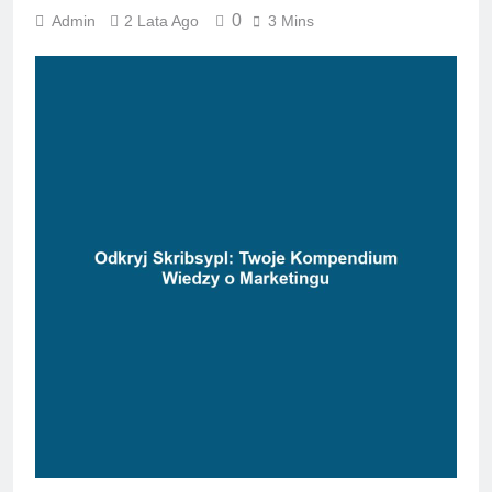
0
Admin
2 Lata Ago
3 Mins