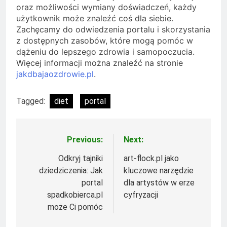
oraz możliwości wymiany doświadczeń, każdy
użytkownik może znaleźć coś dla siebie.
Zachęcamy do odwiedzenia portalu i skorzystania
z dostępnych zasobów, które mogą pomóc w
dążeniu do lepszego zdrowia i samopoczucia.
Więcej informacji można znaleźć na stronie
jakdbajaozdrowie.pl
.
Tagged:
diet
portal
Previous:
Next:
Nawigacja
wpisu
Odkryj tajniki
art-flock.pl jako
dziedziczenia: Jak
kluczowe narzędzie
portal
dla artystów w erze
spadkobierca.pl
cyfryzacji
może Ci pomóc