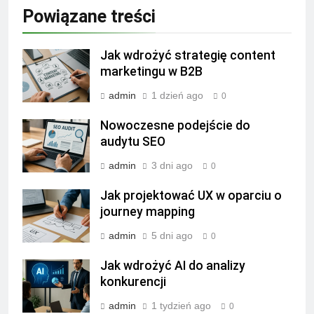
Powiązane treści
Jak wdrożyć strategię content
marketingu w B2B
admin
1 dzień ago
0
Nowoczesne podejście do
audytu SEO
admin
3 dni ago
0
Jak projektować UX w oparciu o
journey mapping
admin
5 dni ago
0
Jak wdrożyć AI do analizy
konkurencji
admin
1 tydzień ago
0