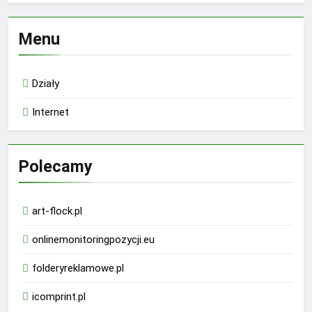
Menu
Działy
Internet
Polecamy
art-flock.pl
onlinemonitoringpozycji.eu
folderyreklamowe.pl
icomprint.pl