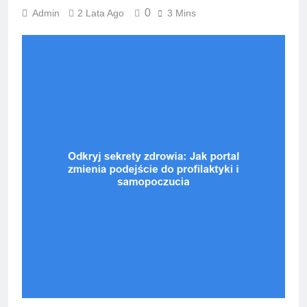
0
Admin
2 Lata Ago
3 Mins