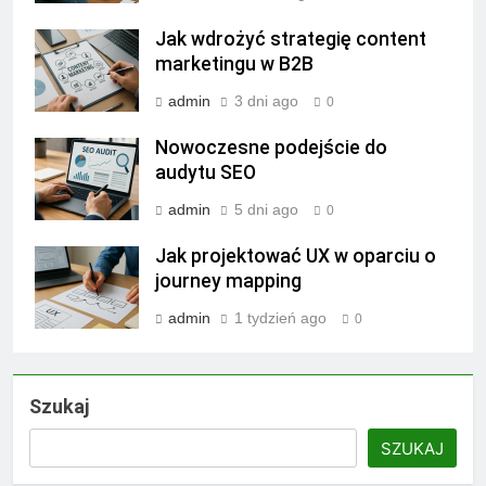
Jak wdrożyć strategię content
marketingu w B2B
admin
3 dni ago
0
Nowoczesne podejście do
audytu SEO
admin
5 dni ago
0
Jak projektować UX w oparciu o
journey mapping
admin
1 tydzień ago
0
Szukaj
SZUKAJ