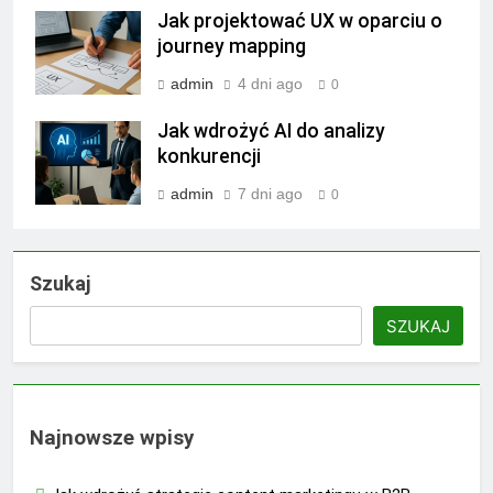
Jak projektować UX w oparciu o
journey mapping
admin
4 dni ago
0
Jak wdrożyć AI do analizy
konkurencji
admin
7 dni ago
0
Szukaj
SZUKAJ
Najnowsze wpisy