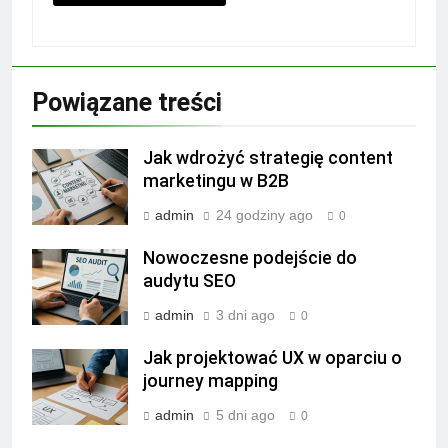
Powiązane treści
Jak wdrożyć strategię content
marketingu w B2B
admin
24 godziny ago
0
Nowoczesne podejście do
audytu SEO
admin
3 dni ago
0
Jak projektować UX w oparciu o
journey mapping
admin
5 dni ago
0