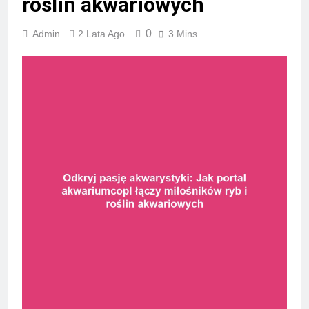
roślin akwariowych
0
Admin
2 Lata Ago
3 Mins