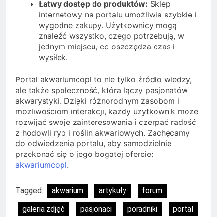
Łatwy dostęp do produktów:
Sklep
internetowy na portalu umożliwia szybkie i
wygodne zakupy. Użytkownicy mogą
znaleźć wszystko, czego potrzebują, w
jednym miejscu, co oszczędza czas i
wysiłek.
Portal akwariumcopl to nie tylko źródło wiedzy,
ale także społeczność, która łączy pasjonatów
akwarystyki. Dzięki różnorodnym zasobom i
możliwościom interakcji, każdy użytkownik może
rozwijać swoje zainteresowania i czerpać radość
z hodowli ryb i roślin akwariowych. Zachęcamy
do odwiedzenia portalu, aby samodzielnie
przekonać się o jego bogatej ofercie:
akwariumcopl
.
Tagged:
akwarium
artykuły
forum
galeria zdjęć
pasjonaci
poradniki
portal