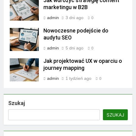
Jak wdrożyć strategię content
marketingu w B2B
admin
3 dni ago
0
Nowoczesne podejście do
audytu SEO
admin
5 dni ago
0
Jak projektować UX w oparciu o
journey mapping
admin
1 tydzień ago
0
Szukaj
SZUKAJ