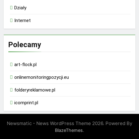
Działy
Internet
Polecamy
art-flock.pl
onlinemonitoringpozycji.eu
folderyreklamowe.pl
icomprint.pl
Newsmatic - News WordPress Theme 2026. Powered By
.
BlazeThemes