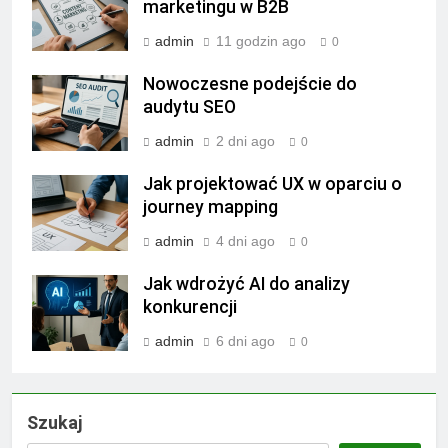
marketingu w B2B
admin
11 godzin ago
0
Nowoczesne podejście do
audytu SEO
admin
2 dni ago
0
Jak projektować UX w oparciu o
journey mapping
admin
4 dni ago
0
Jak wdrożyć AI do analizy
konkurencji
admin
6 dni ago
0
Szukaj