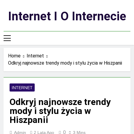
Skip
to
Internet I O Internecie
content
Home
Internet
Odkryj najnowsze trendy mody i stylu życia w Hiszpanii
INTERNET
Odkryj najnowsze trendy
mody i stylu życia w
Hiszpanii
0
Admin
2 Lata Ago
3 Mins