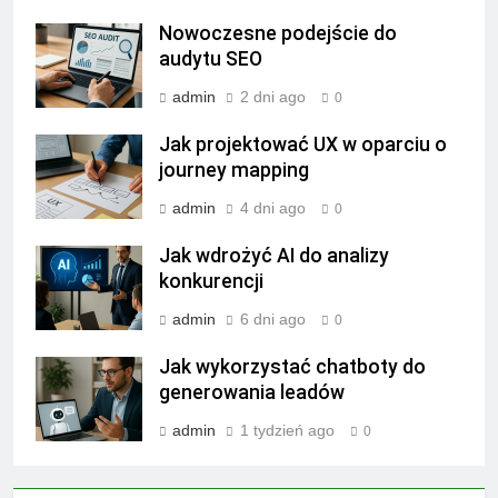
Nowoczesne podejście do
audytu SEO
admin
2 dni ago
0
Jak projektować UX w oparciu o
journey mapping
admin
4 dni ago
0
Jak wdrożyć AI do analizy
konkurencji
admin
6 dni ago
0
Jak wykorzystać chatboty do
generowania leadów
admin
1 tydzień ago
0