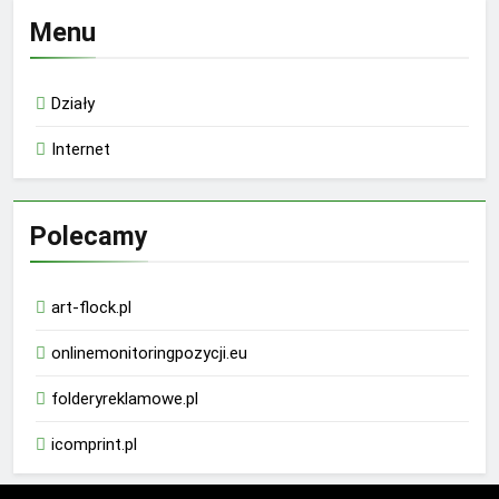
Menu
Działy
Internet
Polecamy
art-flock.pl
onlinemonitoringpozycji.eu
folderyreklamowe.pl
icomprint.pl