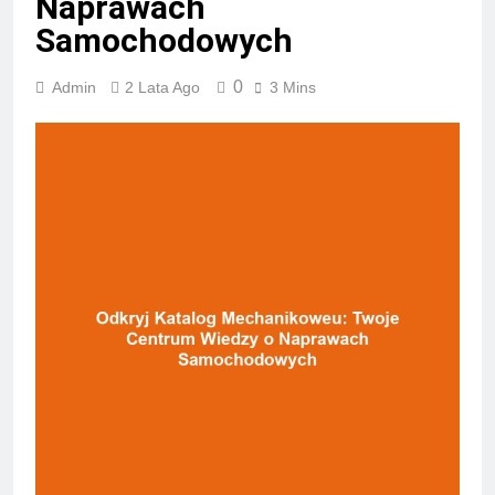
Naprawach
Samochodowych
0
Admin
2 Lata Ago
3 Mins