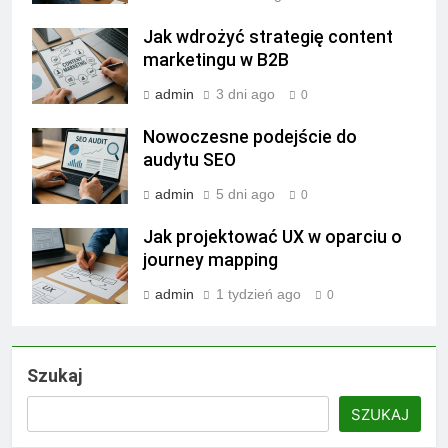
Jak wdrożyć strategię content
marketingu w B2B
admin
3 dni ago
0
Nowoczesne podejście do
audytu SEO
admin
5 dni ago
0
Jak projektować UX w oparciu o
journey mapping
admin
1 tydzień ago
0
Szukaj
SZUKAJ