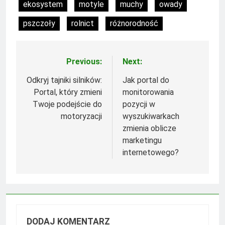
ekosystem
motyle
muchy
owady
pszczoły
rolnict
różnorodność
Previous:
Next:
Nawigacja
wpisu
Odkryj tajniki silników:
Jak portal do
Portal, który zmieni
monitorowania
Twoje podejście do
pozycji w
motoryzacji
wyszukiwarkach
zmienia oblicze
marketingu
internetowego?
DODAJ KOMENTARZ