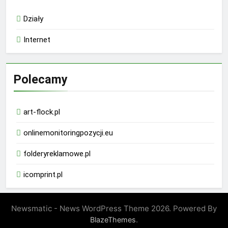
Działy
Internet
Polecamy
art-flock.pl
onlinemonitoringpozycji.eu
folderyreklamowe.pl
icomprint.pl
Newsmatic - News WordPress Theme 2026. Powered By
.
BlazeThemes