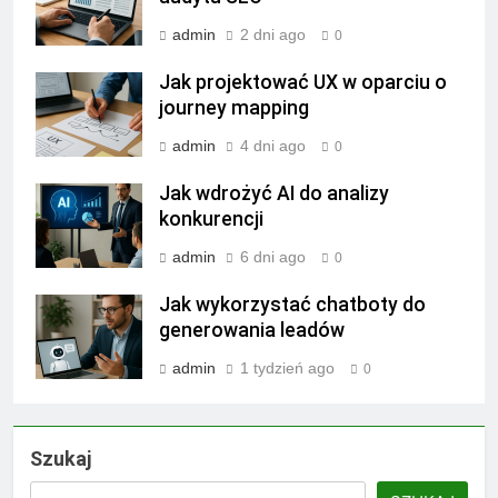
admin
2 dni ago
0
Jak projektować UX w oparciu o
journey mapping
admin
4 dni ago
0
Jak wdrożyć AI do analizy
konkurencji
admin
6 dni ago
0
Jak wykorzystać chatboty do
generowania leadów
admin
1 tydzień ago
0
Szukaj