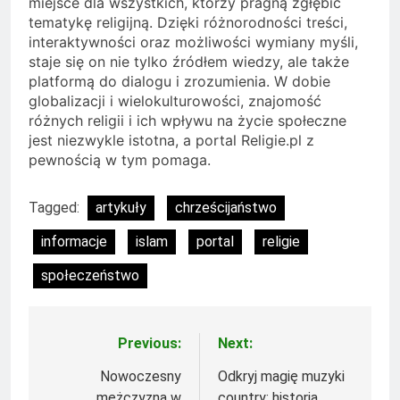
miejsce dla wszystkich, którzy pragną zgłębić
tematykę religijną. Dzięki różnorodności treści,
interaktywności oraz możliwości wymiany myśli,
staje się on nie tylko źródłem wiedzy, ale także
platformą do dialogu i zrozumienia. W dobie
globalizacji i wielokulturowości, znajomość
różnych religii i ich wpływu na życie społeczne
jest niezwykle istotna, a portal Religie.pl z
pewnością w tym pomaga.
Tagged:
artykuły
chrześcijaństwo
informacje
islam
portal
religie
społeczeństwo
Previous:
Next:
Nawigacja
wpisu
Nowoczesny
Odkryj magię muzyki
mężczyzna w
country: historia,