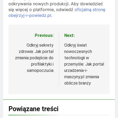
odkrywania nowych produkcji. Aby dowiedzieć
się więcej o platformie, odwiedź
oficjalną stronę
obejrzyj-i-powiedz.pl
.
Previous:
Next:
Nawigacja
wpisu
Odkryj sekrety
Odkryj świat
zdrowia: Jak portal
nowoczesnych
zmienia podejście do
technologii w
profilaktyki i
przemyśle: Jak portal
samopoczucia
urzadzenia-i-
maszyny.pl zmienia
oblicze branży
Powiązane treści