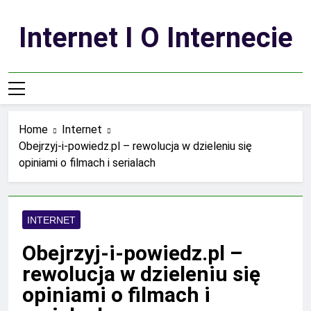
Skip
to
Internet I O Internecie
content
Home
Internet
Obejrzyj-i-powiedz.pl – rewolucja w dzieleniu się
opiniami o filmach i serialach
INTERNET
Obejrzyj-i-powiedz.pl –
rewolucja w dzieleniu się
opiniami o filmach i