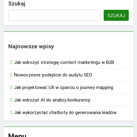
Szukaj
SZUKAJ
Najnowsze wpisy
Jak wdrożyć strategię content marketingu w B2B
Nowoczesne podejście do audytu SEO
Jak projektować UX w oparciu o journey mapping
Jak wdrożyć AI do analizy konkurencji
Jak wykorzystać chatboty do generowania leadów
Menu