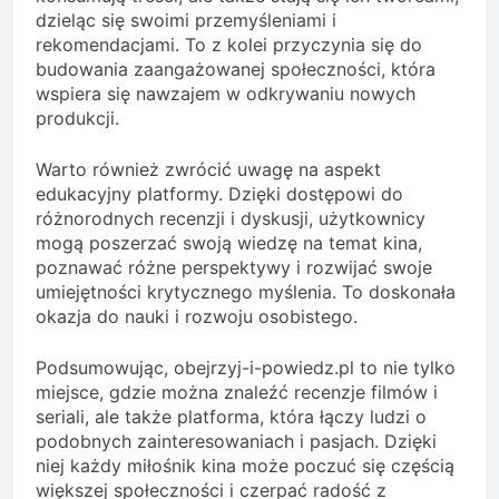
dzieląc się swoimi przemyśleniami i
rekomendacjami. To z kolei przyczynia się do
budowania zaangażowanej społeczności, która
wspiera się nawzajem w odkrywaniu nowych
produkcji.
Warto również zwrócić uwagę na aspekt
edukacyjny platformy. Dzięki dostępowi do
różnorodnych recenzji i dyskusji, użytkownicy
mogą poszerzać swoją wiedzę na temat kina,
poznawać różne perspektywy i rozwijać swoje
umiejętności krytycznego myślenia. To doskonała
okazja do nauki i rozwoju osobistego.
Podsumowując, obejrzyj-i-powiedz.pl to nie tylko
miejsce, gdzie można znaleźć recenzje filmów i
seriali, ale także platforma, która łączy ludzi o
podobnych zainteresowaniach i pasjach. Dzięki
niej każdy miłośnik kina może poczuć się częścią
większej społeczności i czerpać radość z