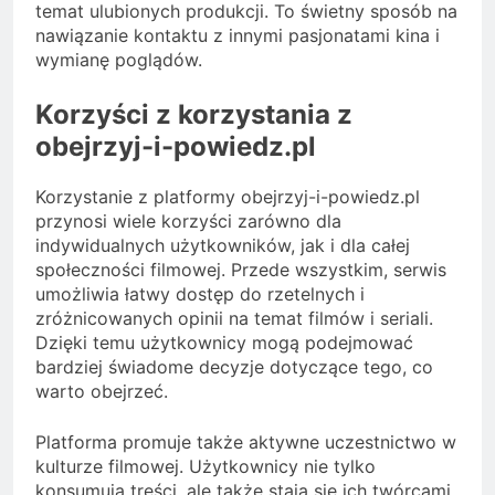
temat ulubionych produkcji. To świetny sposób na
nawiązanie kontaktu z innymi pasjonatami kina i
wymianę poglądów.
Korzyści z korzystania z
obejrzyj-i-powiedz.pl
Korzystanie z platformy obejrzyj-i-powiedz.pl
przynosi wiele korzyści zarówno dla
indywidualnych użytkowników, jak i dla całej
społeczności filmowej. Przede wszystkim, serwis
umożliwia łatwy dostęp do rzetelnych i
zróżnicowanych opinii na temat filmów i seriali.
Dzięki temu użytkownicy mogą podejmować
bardziej świadome decyzje dotyczące tego, co
warto obejrzeć.
Platforma promuje także aktywne uczestnictwo w
kulturze filmowej. Użytkownicy nie tylko
konsumują treści, ale także stają się ich twórcami,