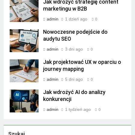
Jak wdrożyć strategię content
marketingu w B2B
admin
1 dzień ago
0
Nowoczesne podejście do
audytu SEO
admin
3 dni ago
0
Jak projektować UX w oparciu o
journey mapping
admin
5 dni ago
0
Jak wdrożyć AI do analizy
konkurencji
admin
1 tydzień ago
0
Szukaj