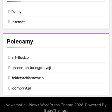
Działy
Internet
Polecamy
art-flock.pl
onlinemonitoringpozycji.eu
folderyreklamowe.pl
icomprint.pl
Newsmatic - News WordPress Theme 2026. Powered By
.
BlazeThemes