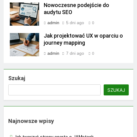
Nowoczesne podejście do
audytu SEO
admin
5 dni ago
0
Jak projektować UX w oparciu o
journey mapping
admin
7 dni ago
0
Szukaj
SZUKAJ
Najnowsze wpisy