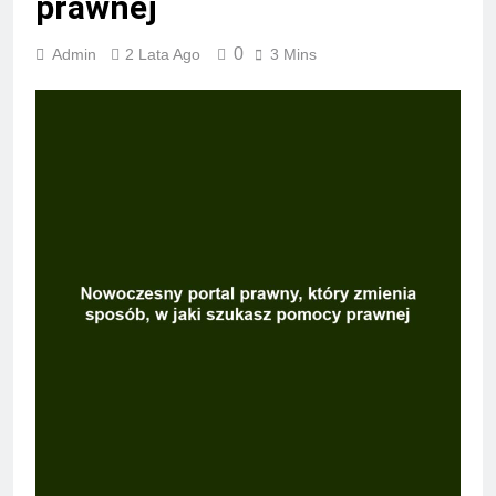
prawnej
0
Admin
2 Lata Ago
3 Mins