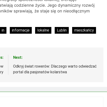
łatwiają codzienne życie. Jego dynamiczny rozwój
ników sprawiają, że staje się on nieodłącznym
in
informacje
lokalne
Lublin
mieszkańcy
s:
Next:
ów
Odkryj świat rowerów: Dlaczego warto odwiedzać
ry
portal dla pasjonatów kolarstwa