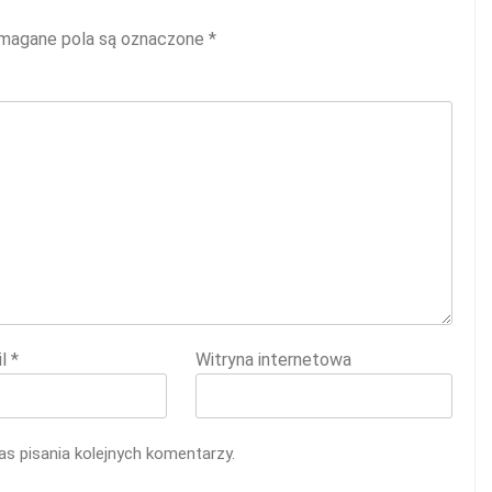
agane pola są oznaczone
*
il
*
Witryna internetowa
s pisania kolejnych komentarzy.