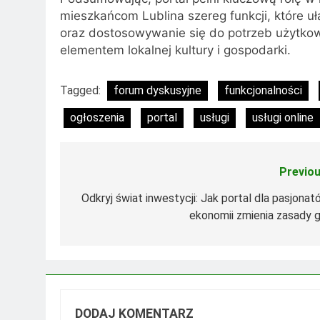
mieszkańcom Lublina szereg funkcji, które u
oraz dostosowywanie się do potrzeb użytkow
elementem lokalnej kultury i gospodarki.
Tagged:
forum dyskusyjne
funkcjonalności
ogłoszenia
portal
usługi
usługi online
Previou
Nawigacja
wpisu
Odkryj świat inwestycji: Jak portal dla pasjonat
ekonomii zmienia zasady g
DODAJ KOMENTARZ