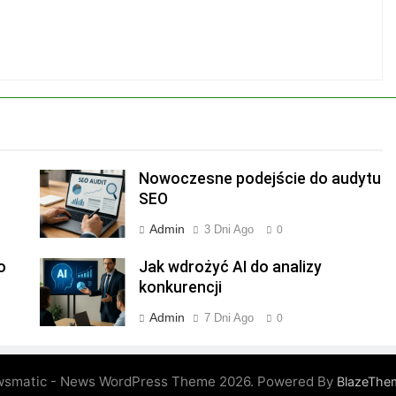
Nowoczesne podejście do audytu
SEO
Admin
3 Dni Ago
0
o
Jak wdrożyć AI do analizy
konkurencji
Admin
7 Dni Ago
0
smatic - News WordPress Theme 2026. Powered By
BlazeThe