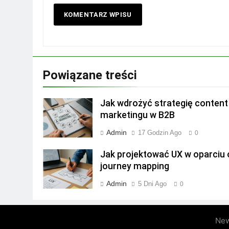
Powiązane treści
Jak wdrożyć strategię content
marketingu w B2B
Admin
17 Godzin Ago
0
Jak projektować UX w oparciu 
journey mapping
Admin
5 Dni Ago
0
New