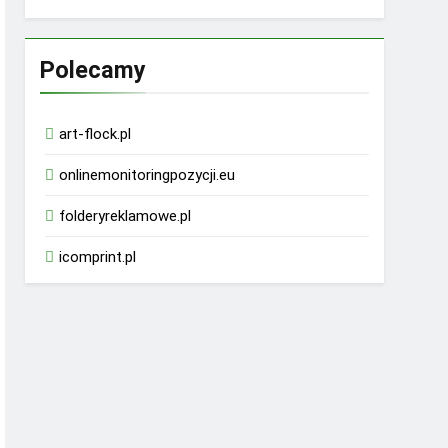
Polecamy
art-flock.pl
onlinemonitoringpozycji.eu
folderyreklamowe.pl
icomprint.pl