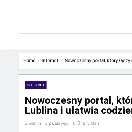
Skip
to
content
Home
Internet
Nowoczesny portal, który łączy 
INTERNET
Nowoczesny portal, kt
Lublina i ułatwia codzi
0
Admin
2 Lata Ago
3 Mins