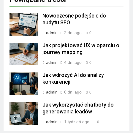
Nowoczesne podejście do
audytu SEO
admin
2 dni ago
0
Jak projektować UX w oparciu o
journey mapping
admin
4 dni ago
0
Jak wdrożyć AI do analizy
konkurencji
admin
6 dni ago
0
Jak wykorzystać chatboty do
generowania leadów
admin
1 tydzień ago
0