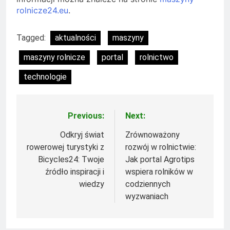
rolnicze24.eu
.
Tagged:
aktualności
maszyny
maszyny rolnicze
portal
rolnictwo
technologie
Previous:
Next:
Nawigacja
wpisu
Odkryj świat
Zrównoważony
rowerowej turystyki z
rozwój w rolnictwie:
Bicycles24: Twoje
Jak portal Agrotips
źródło inspiracji i
wspiera rolników w
wiedzy
codziennych
wyzwaniach