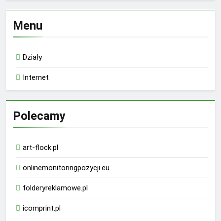
Menu
Działy
Internet
Polecamy
art-flock.pl
onlinemonitoringpozycji.eu
folderyreklamowe.pl
icomprint.pl