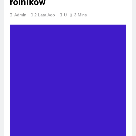
rolników
0
Admin
2 Lata Ago
3 Mins