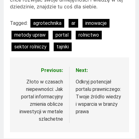
dziedzinie, znajdzie tu coś dla siebie.
Tagged:
agrotechnika
ar
innowacje
metody upraw
portal
rolnictwo
sektor rolniczy
tajniki
Previous:
Next:
Nawigacja
wpisu
Złoto w czasach
Odkryj potencjał
niepewności: Jak
portalu prawniczego:
portal informacyjny
Twoje źródło wiedzy
zmienia oblicze
i wsparcia w branży
inwestycji w metale
prawa
szlachetne