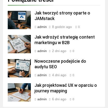
Jak tworzyć strony oparte o
JAMstack
admin
8 godzin ago
0
Jak wdrożyć strategię content
marketingu w B2B
admin
2 dni ago
0
Nowoczesne podejście do
audytu SEO
admin
4 dni ago
0
Jak projektować UX w oparciu o
journey mapping
admin
6 dni ago
0