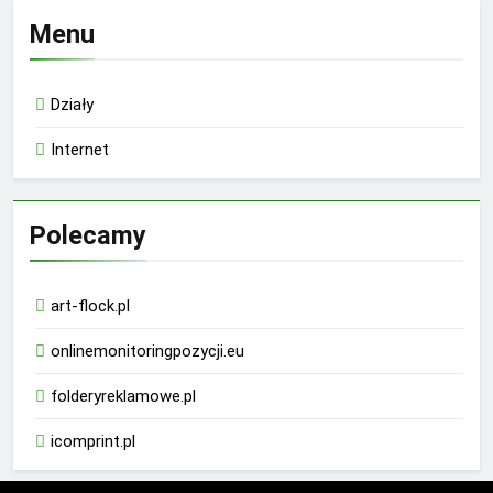
Menu
Działy
Internet
Polecamy
art-flock.pl
onlinemonitoringpozycji.eu
folderyreklamowe.pl
icomprint.pl