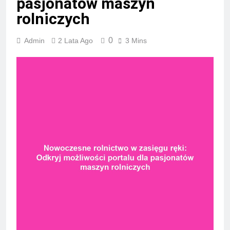
pasjonatów maszyn
rolniczych
0
Admin
2 Lata Ago
3 Mins