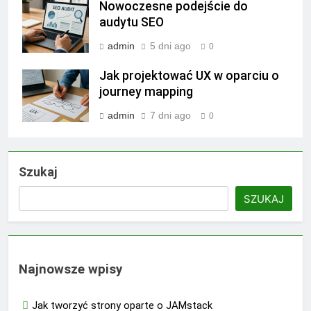
Nowoczesne podejście do
audytu SEO
admin
5 dni ago
0
Jak projektować UX w oparciu o
journey mapping
admin
7 dni ago
0
Szukaj
SZUKAJ
Najnowsze wpisy
Jak tworzyć strony oparte o JAMstack