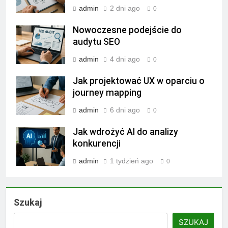
admin
2 dni ago
0
Nowoczesne podejście do
audytu SEO
admin
4 dni ago
0
Jak projektować UX w oparciu o
journey mapping
admin
6 dni ago
0
Jak wdrożyć AI do analizy
konkurencji
admin
1 tydzień ago
0
Szukaj
SZUKAJ