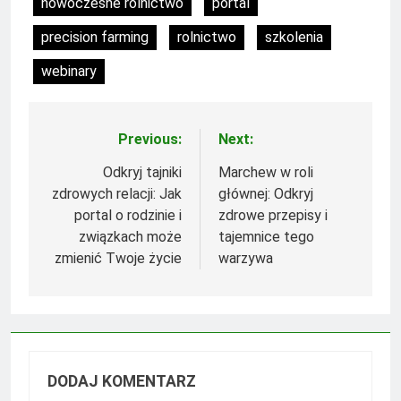
nowoczesne rolnictwo
portal
precision farming
rolnictwo
szkolenia
webinary
Previous:
Next:
Nawigacja
wpisu
Odkryj tajniki
Marchew w roli
zdrowych relacji: Jak
głównej: Odkryj
portal o rodzinie i
zdrowe przepisy i
związkach może
tajemnice tego
zmienić Twoje życie
warzywa
DODAJ KOMENTARZ