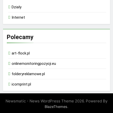
Działy
Internet
Polecamy
art-flock.pl
onlinemonitoringpozycji.eu
folderyreklamowe.pl
icomprint.pl
Newsmatic - News WordPress Theme 2026. Powered By
.
BlazeThemes