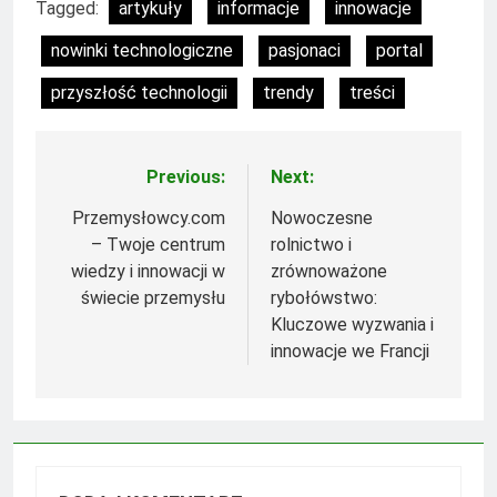
Tagged:
artykuły
informacje
innowacje
nowinki technologiczne
pasjonaci
portal
przyszłość technologii
trendy
treści
Previous:
Next:
Nawigacja
wpisu
Przemysłowcy.com
Nowoczesne
– Twoje centrum
rolnictwo i
wiedzy i innowacji w
zrównoważone
świecie przemysłu
rybołówstwo:
Kluczowe wyzwania i
innowacje we Francji