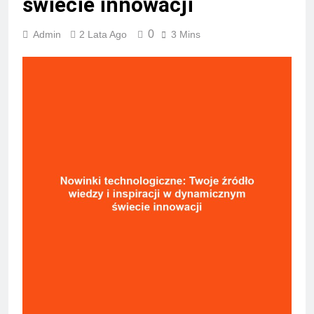
świecie innowacji
0
Admin
2 Lata Ago
3 Mins