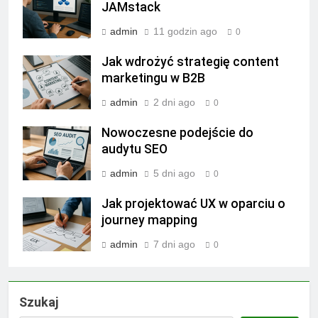
JAMstack
admin
11 godzin ago
0
Jak wdrożyć strategię content
marketingu w B2B
admin
2 dni ago
0
Nowoczesne podejście do
audytu SEO
admin
5 dni ago
0
Jak projektować UX w oparciu o
journey mapping
admin
7 dni ago
0
Szukaj