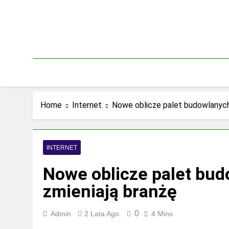
Skip
to
content
Home
Internet
Nowe oblicze palet budowlanych:
INTERNET
Nowe oblicze palet bud
zmieniają branżę
0
Admin
2 Lata Ago
4 Mins