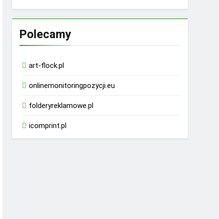
Polecamy
art-flock.pl
onlinemonitoringpozycji.eu
folderyreklamowe.pl
icomprint.pl