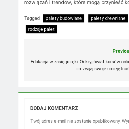
rozwiązań i trendów, które mogą przynieść k
Tagged:
palety budowlane
palety drewniane
rodzaje palet
Previou
Nawigacja
wpisu
Edukacja w zasięgu ręki: Odkryj świat kursów onli
i rozwijaj swoje umiejętno
DODAJ KOMENTARZ
Twój adres e-mail nie zostanie opublikowany.
Wym