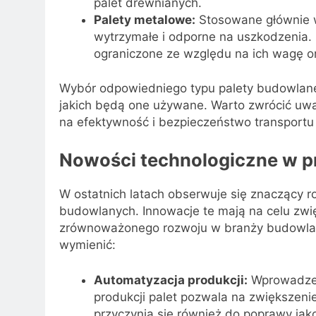
palet drewnianych.
Palety metalowe:
Stosowane głównie w
wytrzymałe i odporne na uszkodzenia.
ograniczone ze względu na ich wagę or
Wybór odpowiedniego typu palety budowlanej
jakich będą one używane. Warto zwrócić uwa
na efektywność i bezpieczeństwo transport
Nowości technologiczne w p
W ostatnich latach obserwuje się znaczący r
budowlanych. Innowacje te mają na celu zwi
zrównoważonego rozwoju w branży budowlan
wymienić:
Automatyzacja produkcji:
Wprowadzen
produkcji palet pozwala na zwiększeni
przyczynia się również do poprawy jak